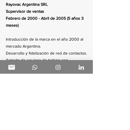
Rayovac Argentina SRL
Supervisor de ventas
Febrero de 2000 - Abril de 2005 (5 años 3
meses)
Introducción de la marca en el año 2000 al
mercado Argentina.
Desarrollo y fidelización de red de contactos.
Armado de equipos de trabajo con
Representantes de marca.
Reclutamiento de promotora/es y
repositoras/es para realizar trabajos de
merchandising y marketing.Análisis de
cuentas corrientes.
Plan de acciones de marketing para
penetración de mercado.
Desarrollo de estrategias de marketing para
nuevos nichos de mercados.